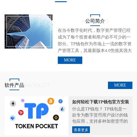
ABOUT US
公司简介
在当今数字化时代，数字资产管理已经
成为了每个投资者和用户必不可少的一
部分。TP钱包作为市场上一流的数字资
产管理工具，其最新版本4.0凭借其强大
的功能和卓越的用户体验，成为了用户
MORE
的不二选择。本文将带您深入了解TP钱
包4.0的各项亮点，并探讨其在数字资产
管理中的独特优势。
一、安全性：您的数字
PRODUCT
软件产品
MORE
资产的最佳守护者
安全性始终是TP钱包的首要考虑因素。
如何轻松下载TP钱包官方安装
最新版本4.0进一步提升了钱包的安全
包：指南与推荐
什么是TP钱包？ TP钱包是一
性，为用户提供了更加全面的保护措
款专为数字货币用户设计的钱
施。
包应用，支持多种加密货币的
多层加密技术：TP钱包4.0采用了最新
管理和交易，包括比特币、以
查看更多
太坊、莱特币等。它不仅提供
的多层加密技术，对用户的私钥进行多