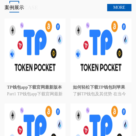
能，用户可以通过语音指令进行操作，
CASE
案例展示
MORE
如查询余额、转账等，让操作更加便
捷。
跨平台同步：TP钱包4.0支持跨平台同
步，用户可以在不同设备之间无缝切
换，保持钱包数据的一致性，提高了使
用的便利性。
四、用户支持：专业的
服务保障
在用户支持方面，TP钱包4.0也做了大
量的优化，为用户提供了全面的帮助和
支持。
24/7在线客服：TP钱包4.0提供全天候的
TP钱包app下载官网最新版本
如何轻松下载TP钱包到苹果
在线客服支持，无论用户在任何时间遇
介绍
Part1 TP钱包app下载官网最新
设备
了解TP钱包及其优势 在当今
到问题，都可以及时得到专业的帮助。
版本介绍 随着数字货币市场
快速发展的数字货币市场，TP
详细的使用教程：TP钱包4.0提供了详
的迅速发展，越来越多的人开
钱包凭借其强大的功能和用户
细的使用教程和操作指南，帮助用户快
始关注并投资加密资产。在这
友好的界面，成为许多投资者
速上手，并解决常见问题。社区论坛：
个竞争激烈的市场中，TP钱包
的首选。TP钱包不仅支持多种
TP钱包还设立了用户社区论坛，用户可
app凭借其强大...
加密货币，还提供多重安全...
以在这里交流经验，分享技巧，获取最