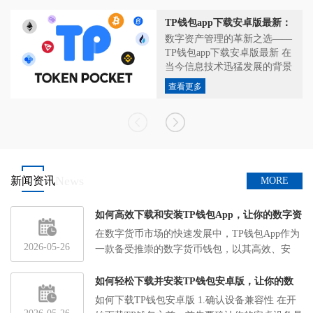
了安全的存储方式，还支持
重加密保护，防止数据泄露和非法访
多...
TP钱包app下载安卓版最新：
问。双重身份验证：为了进一步提高账
数字资产管理的全新选择
户的安全性，TP钱包4.0引入了双重身
数字资产管理的革新之选——
TP钱包app下载安卓版最新 在
份验证功能，用户在进行重要操作时需
当今信息技术迅猛发展的背景
要通过手机验证码和其他安全验证手
下，数字资产管理已经成为了
段，确保只有用户本人可以进行操作。
查看更多
每个人生活中不可忽视的一部
防盗功能：TP钱包4.0还增加了一项全
分。无论是加密货币投资者...
新的防盗功能，即使设备丢失或被盗，
用户的数字资产依然能够得到保护。通
过设置唯一的设备识别码，用户可以远
程锁定或清除设备上的钱包数据，防止
资产被恶意使用。
News
新闻资讯
MORE
二、高效管理：让数字
资产管理更加简单
如何高效下载和安装TP钱包App，让你的数字资
TP钱包4.0不仅在安全性方面做了大量
产管理更简单
在数字货币市场的快速发展中，TP钱包App作为
提升，其高效的数字资产管理功能也是
2026-05-26
一款备受推崇的数字货币钱包，以其高效、安
其独特的卖点。
全、用户友好的特点，赢得了广大用户的青睐。
统一管理界面：TP钱包4.0采用了全新
本文将详细介绍TP钱包App的下...
如何轻松下载并安装TP钱包安卓版，让你的数
的界面设计，用户可以在统一的管理界
字资产管理更加简单
如何下载TP钱包安卓版 1.确认设备兼容性 在开
面中查看和管理多种数字资产，无论是