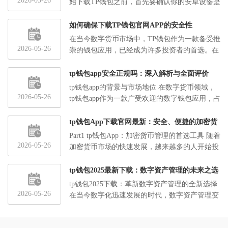
2026-05-26
始下载TP钱包之前，首先要确认你的安卓设备是
比特币、以太坊还是其他加密货币，都
否兼容该应用。TP钱包安卓版对于安卓6.0及以
可以在同一个平台上进行管理。自动化
上版本的设备都支持。因...
如何确保下载TP钱包官网APP的安全性
交易功能：新版本的TP钱包引入了自动
在当今数字货币市场中，TP钱包作为一款备受推
化交易功能，用户可以设置自动买入和
2026-05-26
崇的钱包应用，已经成为许多投资者的首选。在
卖出策略，根据市场行情自动执行交易
下载和使用TP钱包的过程中，确保其安全性显得
操作，让交易更加高效。
尤为重要。本文将详细介绍如何在...
详细的资产报表：TP钱包4.0提供了详
tp钱包app安全正规吗：深入解析与全面评价
细的资产报表功能，用户可以实时查看
tp钱包app的背景与市场地位 在数字货币领域，
各种数字资产的价格走势和累计收益，
2026-05-26
tp钱包app作为一款广受欢迎的数字钱包应用，占
帮助用户做出更明智的投资决策。
据了相当大的市场份额。它不仅支持多种数字货
三、创新功能：提升用
币的存储和交易，还提供...
tp钱包App下载官网最新：安全、便捷的加密货
户体验的新高度
币管理利器
Part1 tp钱包App：加密货币管理的首选工具 随着
TP钱包4.0在用户体验方面也进行了大
2026-05-26
加密货币市场的快速发展，越来越多的人开始投
量的优化，旨在提升用户的整体使用体
资数字货币。随着市场的增长，保护和管理加密
验。
货币的安全也变得越来...
tp钱包2025最新下载：数字资产管理的未来之选
个性化主题：TP钱包4.0允许用户自定
tp钱包2025下载：革新数字资产管理的全新选择
义界面主题，满足不同用户的个性化需
2026-05-26
在当今数字化迅速发展的时代，数字资产管理变
求，让每个用户都能找到自己喜欢的界
得越来越重要。作为一款拥有强大功能和用户友
面风格。语音助手：为了更加方便用户
好界面的区块链钱包，tp钱...
操作，TP钱包4.0引入了语音助手功