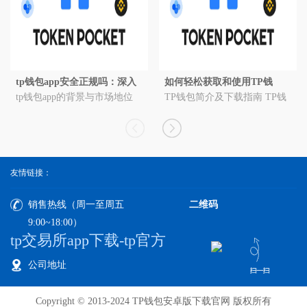
新的资讯和更新，进一步提升用户的使
用体验。
TP钱包4.0作为数字资产管理的领先工
具，其创新功能和高效管理使其在市场
上占据了重要地位。下面我们将详细探
tp钱包app安全正规吗：深入
如何轻松获取和使用TP钱
讨TP钱包4.0在数字资产管理中的独特
解析与全面评价
tp钱包app的背景与市场地位
包：官方下载教程指南
TP钱包简介及下载指南 TP钱
优势。
一、区块链技术的全面
在数字货币领域，tp钱包app作
包简介 TP钱包是一款专为数
为一款广受欢迎的数字钱包应
字货币用户设计的移动钱包应
应用
用，占据了相当大的市场份
用，支持多种加密货币的存储
TP钱包4.0充分利用了区块链技术的优
额。它不仅支持多种数字货币
和交易。它不仅提供了安全的
势，确保了数字资产的安全和透明。
的存储和交易，还提供...
数字货币存储功能，还具备...
友情链接：
分布式账本：TP钱包4.0基于区块链的
分布式账本技术，所有交易记录都是公
销售热线（周一至周五
二维码
开透明的，同时也确保了数据的不可篡
9:00~18:00）
改，增强了用户对账户的信任。智能合
tp交易所app下载-tp官方
约：TP钱包4.0支持智能合约功能，用
正版app下载
户可以通过智能合约自动执行交易和分
公司地址
红操作，提高了交易的效率和准确性。
去中心化技术：TP钱包4.0采用了去中
心化技术，避免了单点故障，提高了系
Copyright
© 2013-2024 TP钱包安卓版下载官网 版权所有